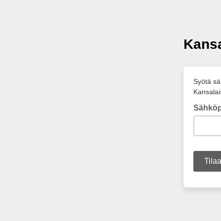
Kansa
Syötä säh
Kansalai
Sähköp